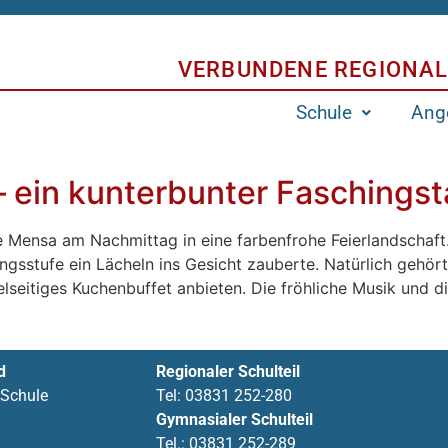
VERBUNDENE REGIONAL
Schule
Ang
– ein kunterbunter Faschings
Mensa am Nachmittag in eine farbenfrohe Feierlandschaft. 
ungsstufe ein Lächeln ins Gesicht zauberte. Natürlich gehö
ielseitiges Kuchenbuffet anbieten. Die fröhliche Musik und
d
Regionaler Schulteil
 Schule
Tel:
03831 252-280
Gymnasialer Schulteil
Tel.:
03831 252-289